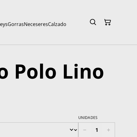
seys
Gorras
Neceseres
Calzado
o Polo Lino
UNIDADES