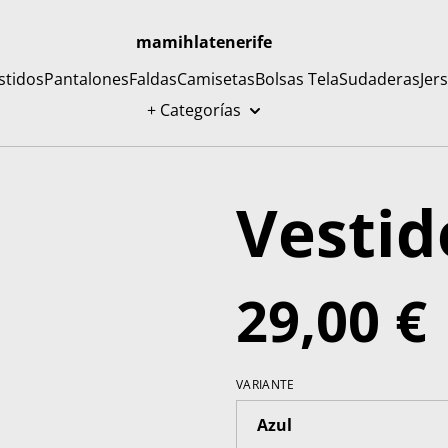
mamihlatenerife
stidos
Pantalones
Faldas
Camisetas
Bolsas Tela
Sudaderas
Jer
+ Categorías
Vestid
29,00 €
VARIANTE