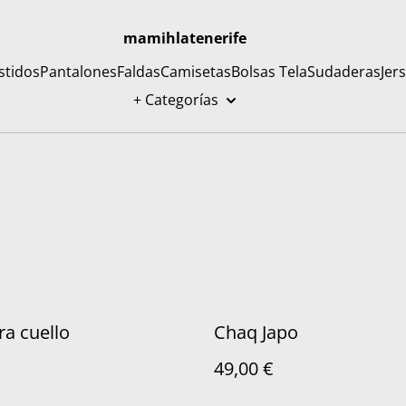
mamihlatenerife
stidos
Pantalones
Faldas
Camisetas
Bolsas Tela
Sudaderas
Jer
+ Categorías
a cuello
Chaq Japo
49,00 €