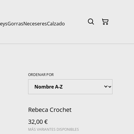
seys
Gorras
Neceseres
Calzado
ORDENAR POR
Rebeca Crochet
32,00 €
MÁS VARIANTES DISPONIBLES