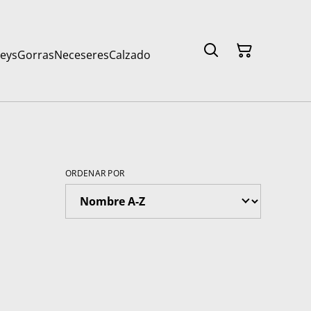
seys
Gorras
Neceseres
Calzado
ORDENAR POR