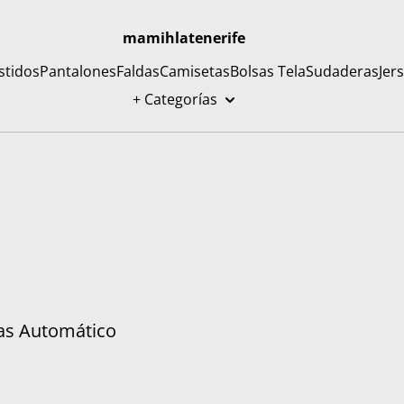
mamihlatenerife
stidos
Pantalones
Faldas
Camisetas
Bolsas Tela
Sudaderas
Jer
+ Categorías
as Automático