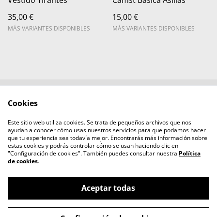
Vestido Tirantes
Camst Basica Asillas
35,00 €
15,00 €
MÁS VARIANTES DISPONIBLES
MÁS VARIANTES DISPONIBLES
Cookies
Contacta con
Términos legales
nosotros
Este sitio web utiliza cookies. Se trata de pequeños archivos que nos
Política de Privacidad
Política de cookies
ayudan a conocer cómo usas nuestros servicios para que podamos hacer
Aviso legal
que tu experiencia sea todavía mejor. Encontrarás más información sobre
estas cookies y podrás controlar cómo se usan haciendo clic en
"Configuración de cookies". También puedes consultar nuestra
Política
de cookies
.
Aceptar todas
©
2026
mamihlatenerife