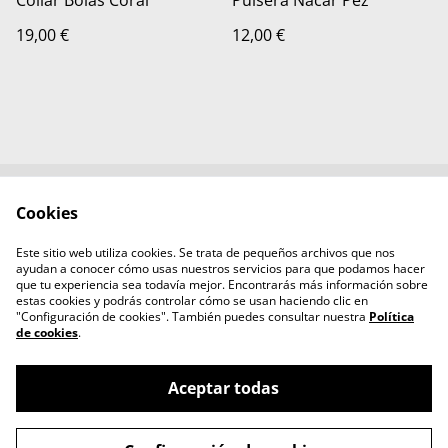
Collar Bolas Coral
Pulsera Nacar Pez
19,00 €
12,00 €
Cookies
Contacta con
Términos legales
nosotros
Este sitio web utiliza cookies. Se trata de pequeños archivos que nos
Política de Privacidad
Política de cookies
ayudan a conocer cómo usas nuestros servicios para que podamos hacer
Aviso legal
que tu experiencia sea todavía mejor. Encontrarás más información sobre
estas cookies y podrás controlar cómo se usan haciendo clic en
"Configuración de cookies". También puedes consultar nuestra
Política
de cookies
.
Aceptar todas
©
2026
mamihlatenerife