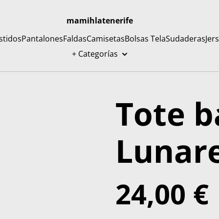
mamihlatenerife
stidos
Pantalones
Faldas
Camisetas
Bolsas Tela
Sudaderas
Jer
+ Categorías
Tote b
Lunar
24,00 €