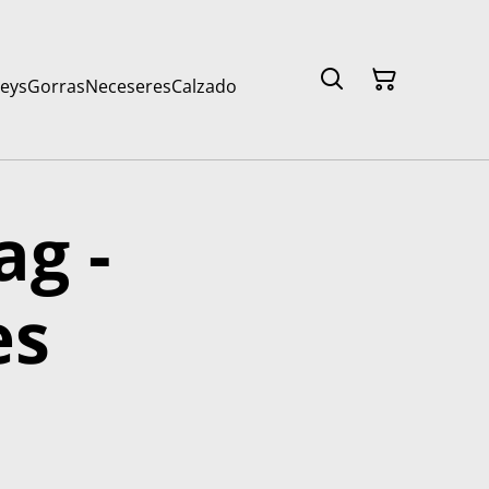
seys
Gorras
Neceseres
Calzado
ag -
es