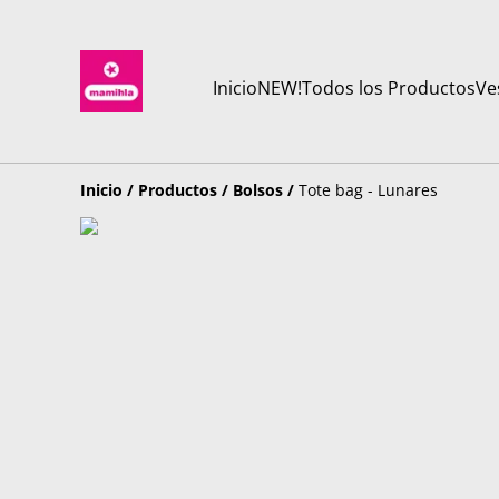
Inicio
NEW!
Todos los Productos
Ve
Inicio
/
Productos
/
Bolsos
/
Tote bag - Lunares