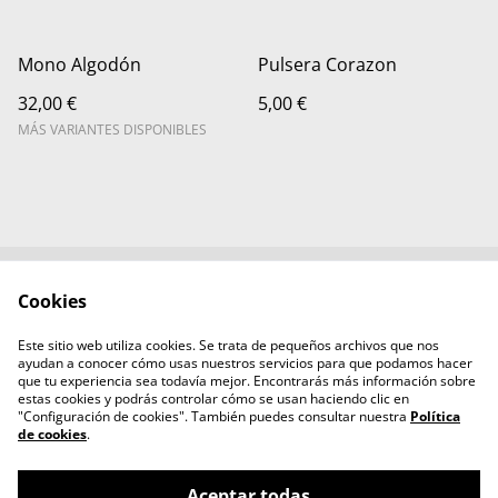
Mono Algodón
Pulsera Corazon
32,00 €
5,00 €
MÁS VARIANTES DISPONIBLES
Cookies
Contacta con
Términos legales
nosotros
Este sitio web utiliza cookies. Se trata de pequeños archivos que nos
Política de Privacidad
Política de cookies
ayudan a conocer cómo usas nuestros servicios para que podamos hacer
Aviso legal
que tu experiencia sea todavía mejor. Encontrarás más información sobre
estas cookies y podrás controlar cómo se usan haciendo clic en
"Configuración de cookies". También puedes consultar nuestra
Política
de cookies
.
Aceptar todas