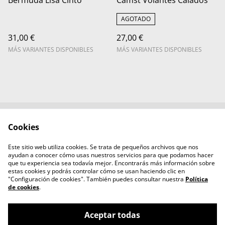
Bermuda Lisa Cinto
Camst Volantes Calados
AGOTADO
31,00 €
27,00 €
MÁS VARIANTES DISPONIBLES
MÁS VARIANTES DISPONIBLES
Cookies
Contacta con
Términos legales
nosotros
Este sitio web utiliza cookies. Se trata de pequeños archivos que nos
Política de Privacidad
Política de cookies
ayudan a conocer cómo usas nuestros servicios para que podamos hacer
Aviso legal
que tu experiencia sea todavía mejor. Encontrarás más información sobre
estas cookies y podrás controlar cómo se usan haciendo clic en
"Configuración de cookies". También puedes consultar nuestra
Política
de cookies
.
Aceptar todas