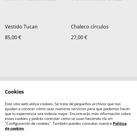
Vestido Tucan
Chaleco círculos
85,00 €
27,00 €
Cookies
Contacta con
Términos legales
nosotros
Este sitio web utiliza cookies. Se trata de pequeños archivos que nos
Política de Privacidad
Política de cookies
ayudan a conocer cómo usas nuestros servicios para que podamos hacer
Aviso legal
que tu experiencia sea todavía mejor. Encontrarás más información sobre
estas cookies y podrás controlar cómo se usan haciendo clic en
"Configuración de cookies". También puedes consultar nuestra
Política
de cookies
.