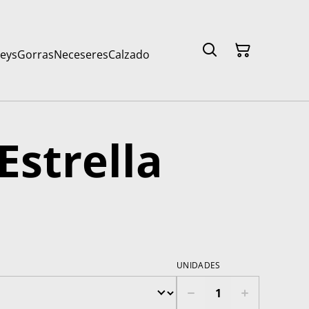
seys
Gorras
Neceseres
Calzado
Estrella
UNIDADES