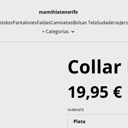
mamihlatenerife
stidos
Pantalones
Faldas
Camisetas
Bolsas Tela
Sudaderas
Jer
+ Categorías
Collar 
19,95 €
VARIANTE