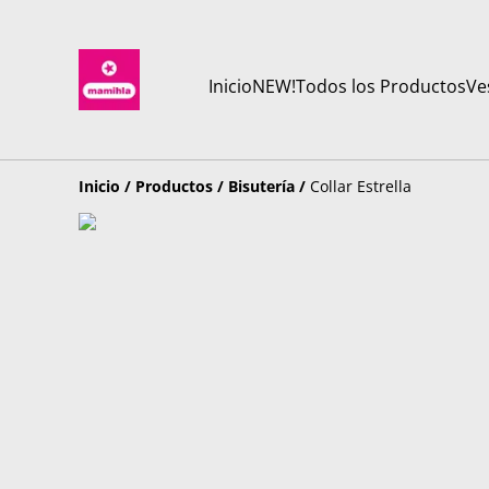
Inicio
NEW!
Todos los Productos
Ve
Inicio
/
Productos
/
Bisutería
/
Collar Estrella