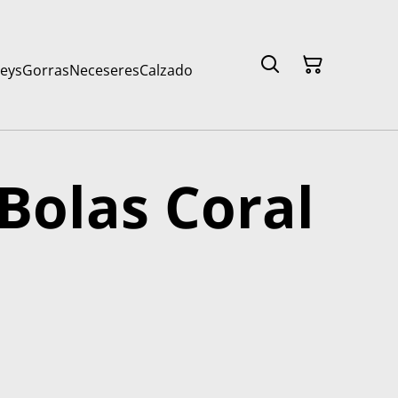
seys
Gorras
Neceseres
Calzado
 Bolas Coral