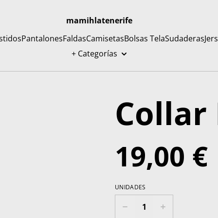
mamihlatenerife
stidos
Pantalones
Faldas
Camisetas
Bolsas Tela
Sudaderas
Jer
+ Categorías
Collar
19,00 €
UNIDADES