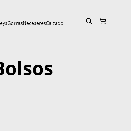
seys
Gorras
Neceseres
Calzado
Bolsos