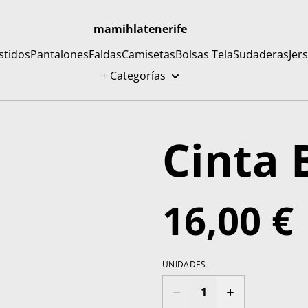
mamihlatenerife
stidos
Pantalones
Faldas
Camisetas
Bolsas Tela
Sudaderas
Jer
+ Categorías
Cinta 
16,00 €
UNIDADES