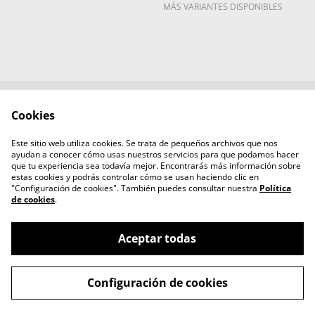
MÁS VARIANTES DISPONIBLES
Cookies
Contacta con
Términos legales
nosotros
Este sitio web utiliza cookies. Se trata de pequeños archivos que nos
Política de Privacidad
Política de cookies
ayudan a conocer cómo usas nuestros servicios para que podamos hacer
Aviso legal
que tu experiencia sea todavía mejor. Encontrarás más información sobre
estas cookies y podrás controlar cómo se usan haciendo clic en
"Configuración de cookies". También puedes consultar nuestra
Política
de cookies
.
Aceptar todas
©
2026
mamihlatenerife
Configuración de cookies
powered by