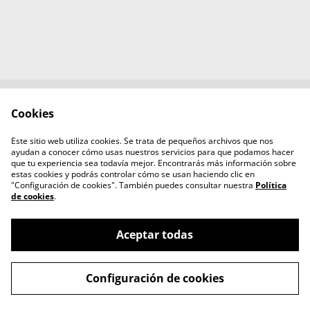
Cookies
Contacta con
Términos legales
nosotros
Este sitio web utiliza cookies. Se trata de pequeños archivos que nos
Política de Privacidad
Política de cookies
ayudan a conocer cómo usas nuestros servicios para que podamos hacer
Aviso legal
que tu experiencia sea todavía mejor. Encontrarás más información sobre
estas cookies y podrás controlar cómo se usan haciendo clic en
"Configuración de cookies". También puedes consultar nuestra
Política
de cookies
.
Aceptar todas
©
2026
mamihlatenerife
Configuración de cookies
powered by