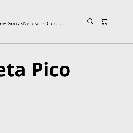
seys
Gorras
Neceseres
Calzado
ta Pico