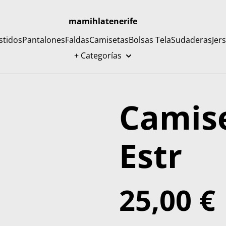
mamihlatenerife
stidos
Pantalones
Faldas
Camisetas
Bolsas Tela
Sudaderas
Jer
+ Categorías
Camise
Estr
25,00 €