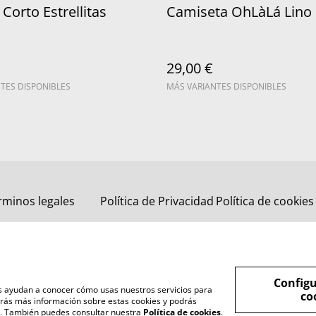
 Corto Estrellitas
Camiseta OhLàLá Lino
29,00 €
TES DISPONIBLES
MÁS VARIANTES DISPONIBLES
rminos legales
Política de Privacidad
Política de cookies
Configu
nos ayudan a conocer cómo usas nuestros servicios para
co
rás más información sobre estas cookies y podrás
s". También puedes consultar nuestra
Política de cookies
.