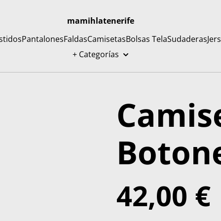
mamihlatenerife
stidos
Pantalones
Faldas
Camisetas
Bolsas Tela
Sudaderas
Jer
+ Categorías
Camise
Boton
42,00 €