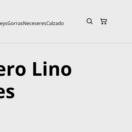
seys
Gorras
Neceseres
Calzado
ro Lino
es