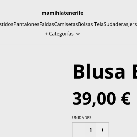
mamihlatenerife
stidos
Pantalones
Faldas
Camisetas
Bolsas Tela
Sudaderas
Jer
+ Categorías
Blusa
39,00 €
UNIDADES