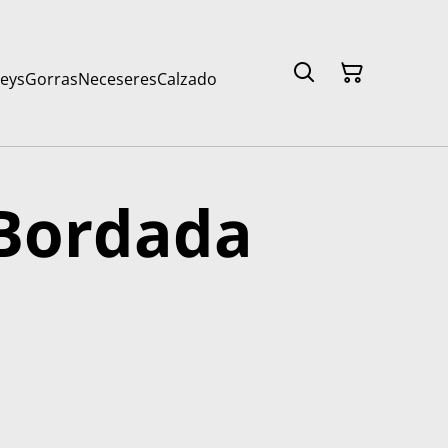
seys
Gorras
Neceseres
Calzado
 Bordada